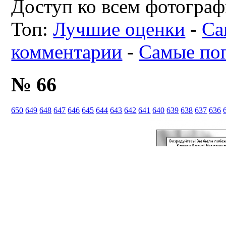
Доступ ко всем фотограф
Топ:
Лучшие оценки
-
Са
комментарии
-
Самые по
№ 66
650
649
648
647
646
645
644
643
642
641
640
639
638
637
636