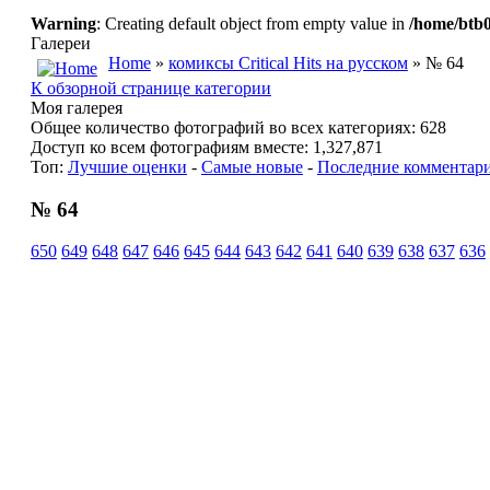
Warning
: Creating default object from empty value in
/home/btb0
Галереи
Home
»
комиксы Critical Hits на русском
» № 64
К обзорной странице категории
Моя галерея
Общее количество фотографий во всех категориях: 628
Доступ ко всем фотографиям вместе: 1,327,871
Топ:
Лучшие оценки
-
Самые новые
-
Последние комментар
№ 64
650
649
648
647
646
645
644
643
642
641
640
639
638
637
636