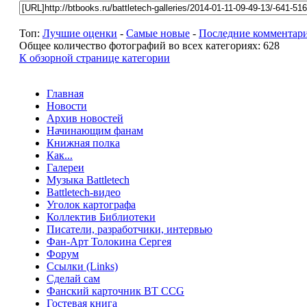
Топ:
Лучшие оценки
-
Самые новые
-
Последние комментар
Общее количество фотографий во всех категориях: 628
К обзорной странице категории
Главная
Новости
Архив новостей
Начинающим фанам
Книжная полка
Как...
Галереи
Музыка Battletech
Battletech-видео
Уголок картографа
Коллектив Библиотеки
Писатели, разработчики, интервью
Фан-Арт Толокина Сергея
Форум
Ссылки (Links)
Сделай сам
Фанский карточник BT CCG
Гостевая книга