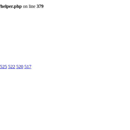
/helper.php
on line
379
525
522
520
517