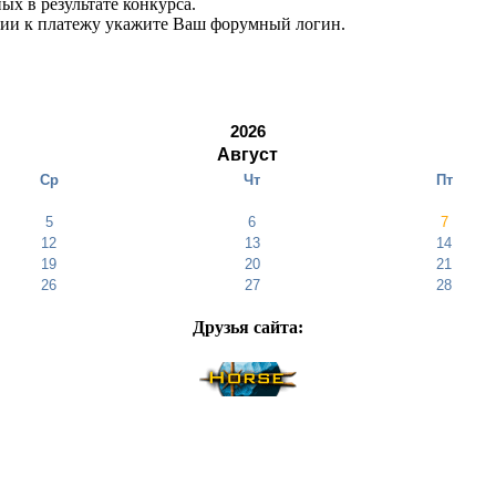
ых в результате конкурса.
нии к платежу укажите Ваш форумный логин.
2026
Август
Ср
Чт
Пт
5
6
7
12
13
14
19
20
21
26
27
28
Друзья cайта: