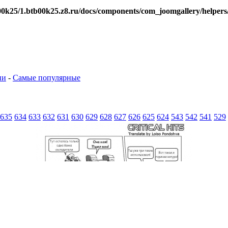
0k25/1.btb00k25.z8.ru/docs/components/com_joomgallery/helpers
ии
-
Самые популярные
635
634
633
632
631
630
629
628
627
626
625
624
543
542
541
529