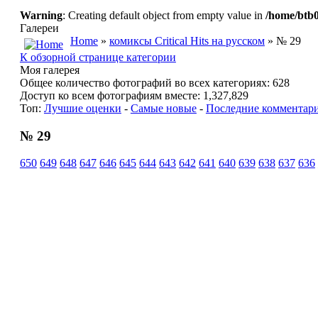
Warning
: Creating default object from empty value in
/home/btb0
Галереи
Home
»
комиксы Critical Hits на русском
» № 29
К обзорной странице категории
Моя галерея
Общее количество фотографий во всех категориях: 628
Доступ ко всем фотографиям вместе: 1,327,829
Топ:
Лучшие оценки
-
Самые новые
-
Последние комментар
№ 29
650
649
648
647
646
645
644
643
642
641
640
639
638
637
636