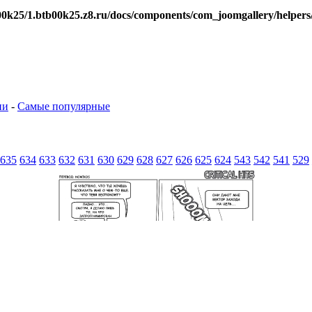
0k25/1.btb00k25.z8.ru/docs/components/com_joomgallery/helpers
ии
-
Самые популярные
635
634
633
632
631
630
629
628
627
626
625
624
543
542
541
529