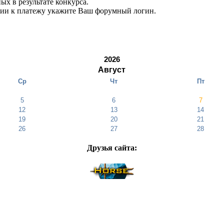
ых в результате конкурса.
нии к платежу укажите Ваш форумный логин.
2026
Август
Ср
Чт
Пт
5
6
7
12
13
14
19
20
21
26
27
28
Друзья cайта: