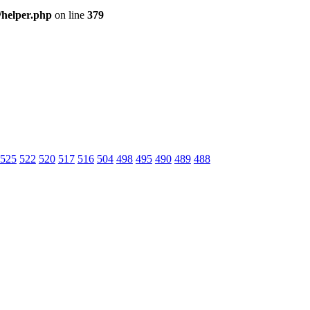
/helper.php
on line
379
525
522
520
517
516
504
498
495
490
489
488