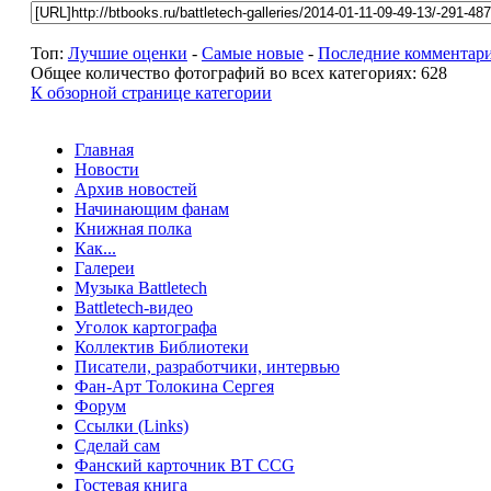
Топ:
Лучшие оценки
-
Самые новые
-
Последние комментар
Общее количество фотографий во всех категориях: 628
К обзорной странице категории
Главная
Новости
Архив новостей
Начинающим фанам
Книжная полка
Как...
Галереи
Музыка Battletech
Battletech-видео
Уголок картографа
Коллектив Библиотеки
Писатели, разработчики, интервью
Фан-Арт Толокина Сергея
Форум
Ссылки (Links)
Сделай сам
Фанский карточник BT CCG
Гостевая книга