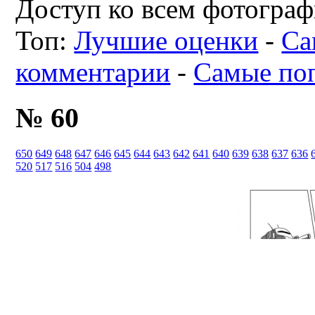
Доступ ко всем фотограф
Топ:
Лучшие оценки
-
Са
комментарии
-
Самые по
№ 60
650
649
648
647
646
645
644
643
642
641
640
639
638
637
636
520
517
516
504
498