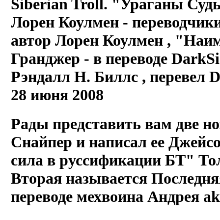
Siberian Troll. "Ураганы Суд
Лорен Коулмен
- переводчик
автор Лорен Коулмен
, "Наи
Гранджер
- в переводе DarkSi
Рэндалл Н. Биллс
, перевел 
28 июня 2008
Рады представить вам две н
Снайпер и написал ее Джейс
сила в руссификации БТ" Толо
Вторая называется Последняя
переводе мехвоина Андрея ak