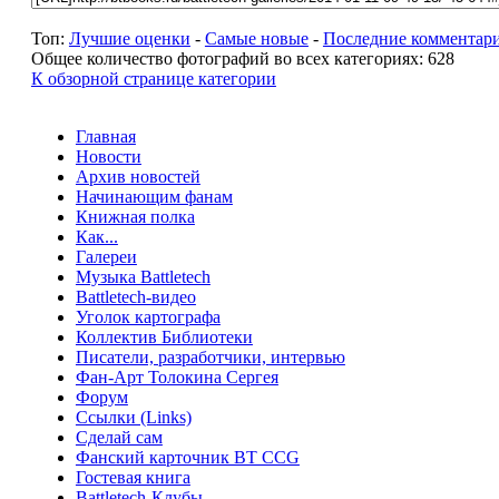
Топ:
Лучшие оценки
-
Самые новые
-
Последние комментар
Общее количество фотографий во всех категориях: 628
К обзорной странице категории
Главная
Новости
Архив новостей
Начинающим фанам
Книжная полка
Как...
Галереи
Музыка Battletech
Battletech-видео
Уголок картографа
Коллектив Библиотеки
Писатели, разработчики, интервью
Фан-Арт Толокина Сергея
Форум
Ссылки (Links)
Сделай сам
Фанский карточник BT CCG
Гостевая книга
Battletech-Клубы