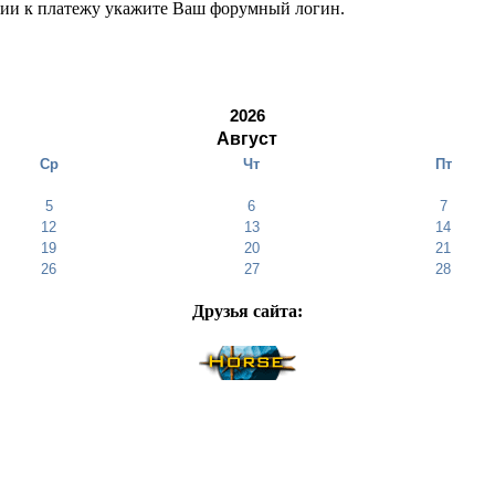
нии к платежу укажите Ваш форумный логин.
2026
Август
Ср
Чт
Пт
5
6
7
12
13
14
19
20
21
26
27
28
Друзья cайта: