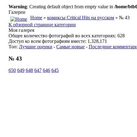
Warning
: Creating default object from empty value in
/home/btb0
Галереи
Home
»
комиксы Critical Hits на русском
» № 43
К обзорной странице категории
Моя галерея
Общее количество фотографий во всех категориях: 628
Доступ ко всем фотографиям вместе: 1,328,171
Топ:
Лучшие оценки
-
Самые новые
-
Последние комментар
№ 43
650
649
648
647
646
645