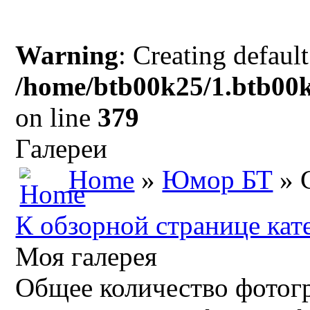
Warning
: Creating defaul
/home/btb00k25/1.btb00k
on line
379
Галереи
Home
»
Юмор БТ
» 
К обзорной странице кат
Моя галерея
Общее количество фотогр