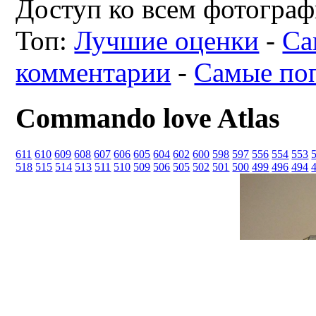
Доступ ко всем фотограф
Топ:
Лучшие оценки
-
Са
комментарии
-
Самые по
Commando love Atlas
611
610
609
608
607
606
605
604
602
600
598
597
556
554
553
518
515
514
513
511
510
509
506
505
502
501
500
499
496
494