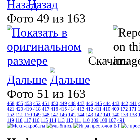
Назад
Фото 49 из 163
Дальше
Фото 51 из 163
468
455
453
452
451
450
449
448
447
446
445
444
443
442
441
421
420
419
418
417
416
415
414
413
412
411
410
409
172
171
152
151
150
149
148
147
146
145
144
143
142
141
140
139
138
119
118
117
116
115
114
113
112
111
110
109
108
107
491