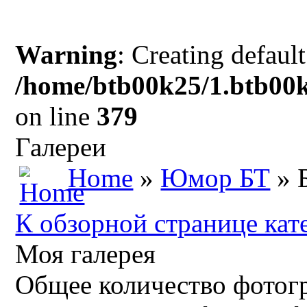
Warning
: Creating defaul
/home/btb00k25/1.btb00k
on line
379
Галереи
Home
»
Юмор БТ
» 
К обзорной странице кат
Моя галерея
Общее количество фотогр