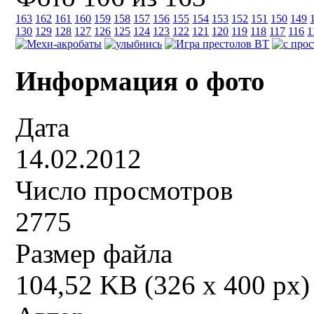
163
162
161
160
159
158
157
156
155
154
153
152
151
150
149
130
129
128
127
126
125
124
123
122
121
120
119
118
117
116
1
Информация о фото
Дата
14.02.2012
Число просмотров
2775
Размер файла
104,52 KB (326 x 400 px)