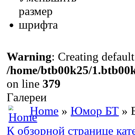
Warning
: Creating defaul
/home/btb00k25/1.btb00k
on line
379
Галереи
Home
»
Юмор БТ
» 
К обзорной странице кат