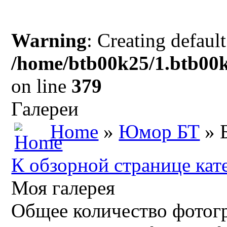
Warning
: Creating defaul
/home/btb00k25/1.btb00k
on line
379
Галереи
Home
»
Юмор БТ
» 
К обзорной странице кат
Моя галерея
Общее количество фотогр