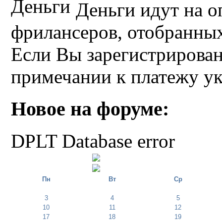
Деньги идут на о
фрилансеров, отобранных 
Если Вы зарегистрирован
примечании к платежу у
Новое на форуме:
DPLT Database error
Пн
Вт
Ср
3
4
5
10
11
12
17
18
19