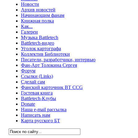
Новости
Архив новостей
Начинающим фанам
Книжная полка
Как...
Галереи
Музыка Battletech
Battletech-видео
Уголок картографа
Коллектив Библиотеки
Писатели, разработчики, интервью
Фан-Арт Толокина Сергея
Форум
Ссылки (Links)
Сделай сам
Фанский карточник BT CCG
Гостевая книга
Battletech-Клубы
Donate
Наша e-mail рассылка
Написать нам
Карта русского БТ