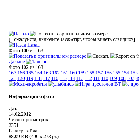
[Пожалуйста, включите JavaScript, чтобы видеть слайдшоу]
Назад
Фото 100 из 163
Дальше
Фото 102 из 163
167
166
165
164
163
162
161
160
159
158
157
156
155
154
153
121
120
119
118
117
116
115
114
113
112
111
110
109
108
107
4
Информация о фото
Дата
14.02.2012
Число просмотров
2351
Размер файла
88,09 KB (400 x 273 px)