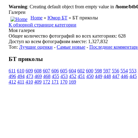
Warning
: Creating default object from empty value in
/home/btb0
Галереи
Home
»
Юмор БТ
» БТ приколы
К обзорной странице категории
Моя галерея
Общее количество фотографий во всех категориях: 628
Доступ ко всем фотографиям вместе: 1,327,832
Топ:
Лучшие оценки
-
Самые новые
-
Последние комментар
БТ приколы
611
610
609
608
607
606
605
604
602
600
598
597
556
554
553
496
494
473
469
468
455
453
452
451
450
449
448
447
446
445
412
411
410
409
172
171
170
169