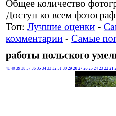
Общее количество фотогр
Доступ ко всем фотограф
Топ:
Лучшие оценки
-
Са
комментарии
-
Самые по
работы польского умел
41
40
39
38
37
36
35
34
33
32
31
30
29
28
27
26
25
24
23
22
21