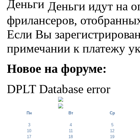
Деньги идут на о
фрилансеров, отобранных 
Если Вы зарегистрирован
примечании к платежу у
Новое на форуме:
DPLT Database error
Пн
Вт
Ср
3
4
5
10
11
12
17
18
19