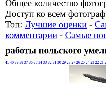
Общее количество фотогр
Доступ ко всем фотограф
Топ:
Лучшие оценки
-
Са
комментарии
-
Самые по
работы польского умел
41
40
39
38
37
36
35
34
33
32
31
30
29
28
27
26
25
24
23
22
21