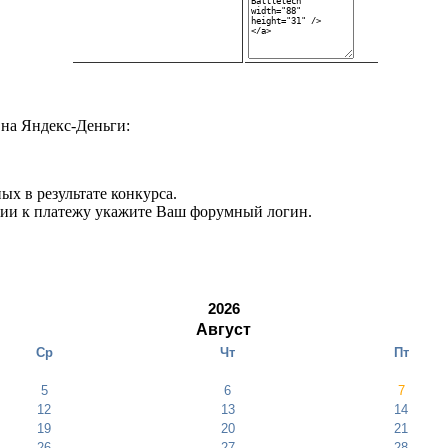
на Яндекс-Деньги:
ых в результате конкурса.
нии к платежу укажите Ваш форумный логин.
2026
Август
Ср
Чт
Пт
5
6
7
12
13
14
19
20
21
26
27
28