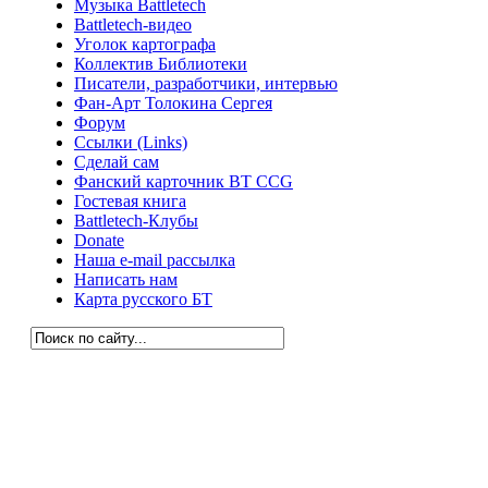
Музыка Battletech
Battletech-видео
Уголок картографа
Коллектив Библиотеки
Писатели, разработчики, интервью
Фан-Арт Толокина Сергея
Форум
Ссылки (Links)
Сделай сам
Фанский карточник BT CCG
Гостевая книга
Battletech-Клубы
Donate
Наша e-mail рассылка
Написать нам
Карта русского БТ