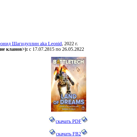
онид Шагидуллин aka Leonid
, 2022 г.
ие кланов>)
:
c 17.07.2815 по 26.05.2822
скачать PDF
cкачать FB2